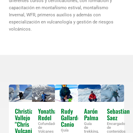
diferentes cursos y certificaciones, con formación y
capacitación en montañismo estival, montañismo
Invernal, WFR, primeros auxilios y además con
especialización en vulcanología y gestión de riesgos
volcánicos.
Christian
Yonathan
Rudy
Aarón
Sebastian
Vallejo
Redel
Gallardo
Palma
Saez
"Chris
Canio
Cofundador
Guía
Encargado
de
de
de
Vulcaniano"
Guía
Volcanes
trekking,
contenidos