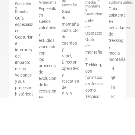
de
Araucanía
media
audiovisuales.
Fundador
Montaña
montaña
y
Especializado
Guía
y
Guía
Director
Geoturismo
en
asistente
de
Guía
Jefe
suelos
en
montaña,
especializado
de
volcánicos
actividades
instructor
en
Operaciones
y
de
de
Geoturismo
Guía
estudios
trekking
cuerdas
e
de
vinculados
y
y
interpretación
montaña
con
media
rapel,
del
y
los
montaña.
Director
impacto
Trekking,
procesos
operativo
de los
con
de
y
volcanes
formación
evolución
rescatista
y sus
profesional
de los
de
procesos
como
ecosistemas
S.A.R.
históricos.
Técnico
en
Araucanía
Además
en
áreas
cuenta
Turismo
de
con
y
impacto
diplomados
especializaciones
volcánico.
en
en
También
volcanología
montañismo