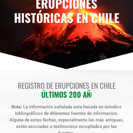
ERUPCIONES
HISTÓRICAS EN CHILE
REGISTRO DE ERUPCIONES EN CHILE
2
0
0
A
Ñ
O
S
S
O
T
I
L
A
T
S
2
0
Nota:
La información señalada esta basada en estudios
bibliográficos de diferentes fuentes de información.
Alguna de estas fechas, especialmente las más antiguas,
están asociadas a testimonios recopilados por las