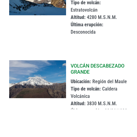
Tipo de volcán:
Estratovolcán
Altitud:
4280 M.S.N.M.
Última erupción:
Desconocida
VOLCÁN DESCABEZADO
GRANDE
Ubicación:
Región del Maule
Tipo de volcán:
Caldera
Volcánica
Altitud:
3830 M.S.N.M.
Última erupción:
02/06/1932