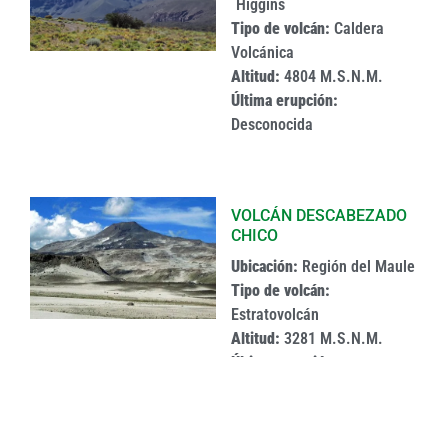
´Higgins
Tipo de volcán:
Caldera
Volcánica
Altitud:
4804 M.S.N.M.
Última erupción:
Desconocida
VOLCÁN DESCABEZADO
CHICO
Ubicación:
Región del Maule
Tipo de volcán:
Estratovolcán
Altitud:
3281 M.S.N.M.
Última erupción:
Desconocida