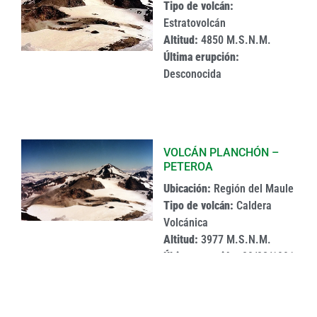
Tipo de volcán:
Estratovolcán
Altitud:
4850 M.S.N.M.
Última erupción:
Desconocida
VOLCÁN PLANCHÓN –
PETEROA
Ubicación:
Región del Maule
Tipo de volcán:
Caldera
Volcánica
Altitud:
3977 M.S.N.M.
Última erupción:
09/02/1991