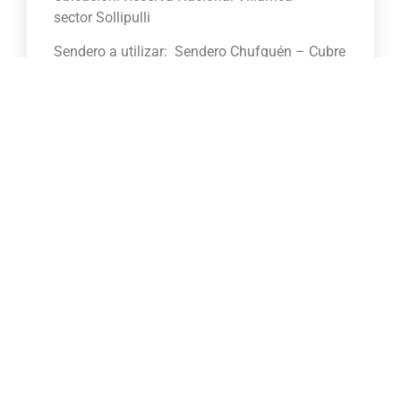
sector Sollipulli
Sendero a utilizar: Sendero Chufquén – Cubre
Norte
Distancia a recorrer: 15 Km ida y regreso
Superficie del sendero o ruta: Bosque, piedra
volcánica y principalmente nieve
Dificultad del sendero o ruta: MEDIA
Exigencia física: MEDIA
Altura al inicio: 1100 msnm.
Altura máxima: 2187 msnm.
Desnivel total: 1087 mts.
Pendiente promedio: 28º